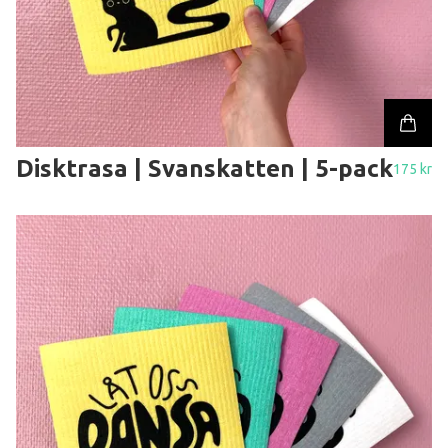
Disktrasa | Svanskatten | 5-pack
175 kr