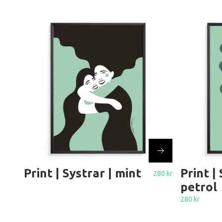
Print | Systrar | mint
Print |
280 kr
petrol
280 kr