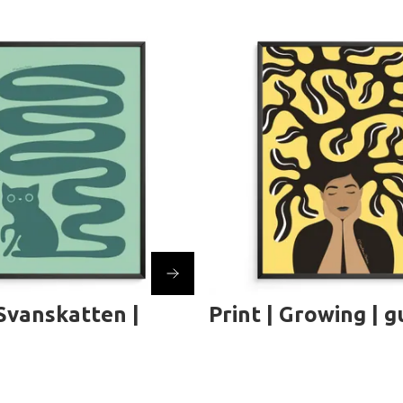
 Svanskatten |
Print | Growing | g