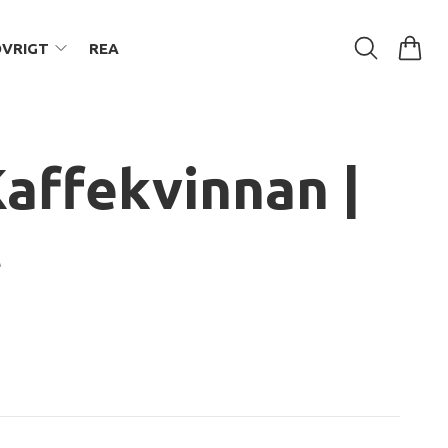
ÖVRIGT
REA
Kaffekvinnan |
t