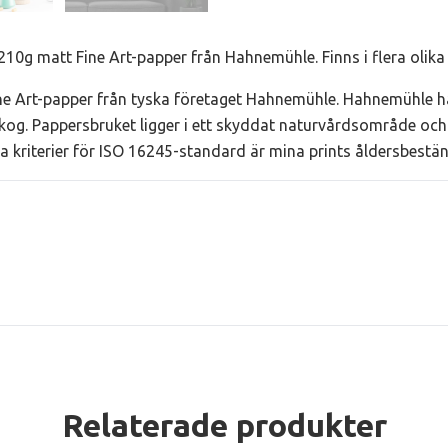
210g matt Fine Art-papper från Hahnemühle. Finns i flera olika 
e Art-papper från tyska företaget Hahnemühle. Hahnemühle ha
kog. Pappersbruket ligger i ett skyddat naturvårdsområde och 
lla kriterier för ISO 16245-standard är mina prints åldersbestä
Relaterade produkter