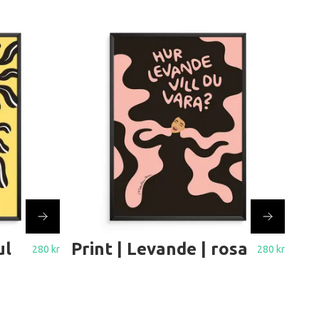
ul
Print | Levande | rosa
280 kr
280 kr