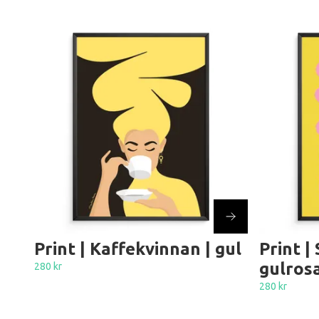
Print | Kaffekvinnan | gul
Print |
gulros
280 kr
280 kr