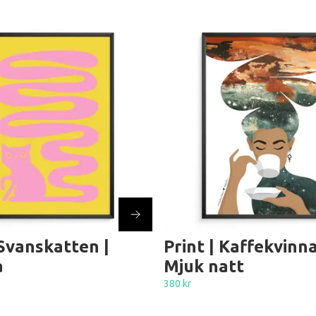
 Svanskatten |
Print | Kaffekvinn
a
Mjuk natt
380 kr