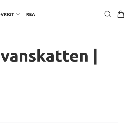
ÖVRIGT
REA
Svanskatten |