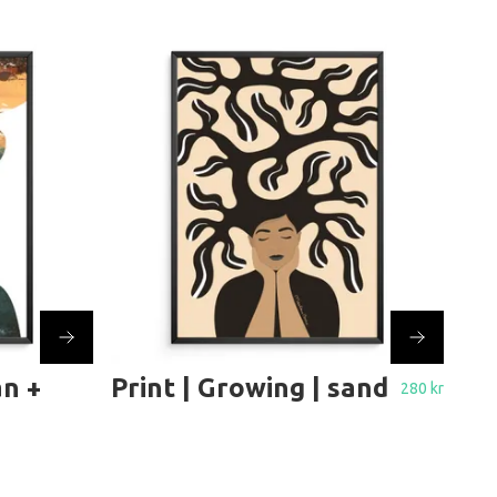
an +
Print | Growing | sand
280 kr