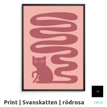
Print | Svanskatten | rödrosa
280 kr