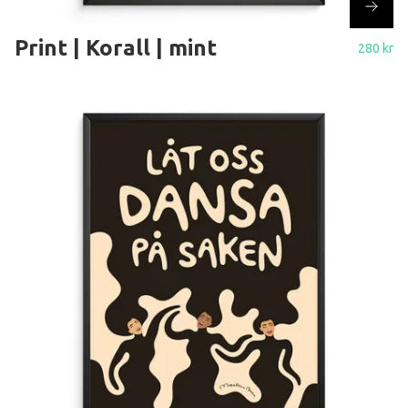
Print | Korall | mint
280 kr