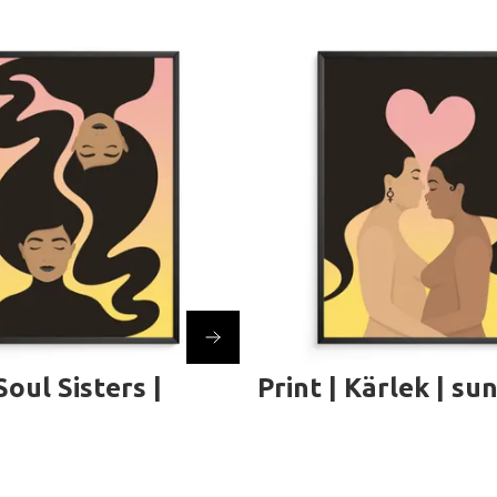
Soul Sisters |
Print | Kärlek | su
e