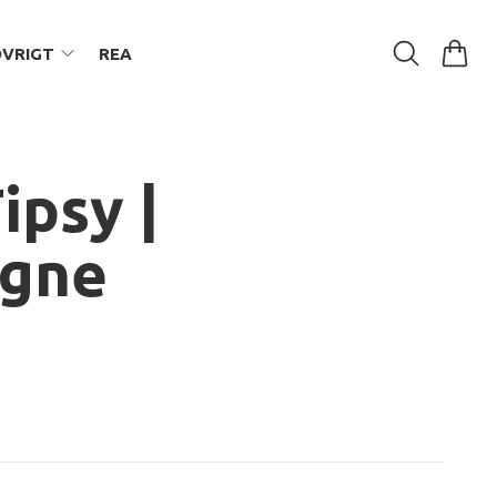
ÖVRIGT
REA
Tipsy |
gne