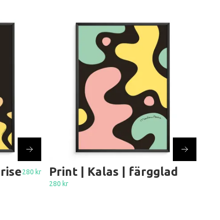
nrise
Print | Kalas | färgglad
280 kr
280 kr