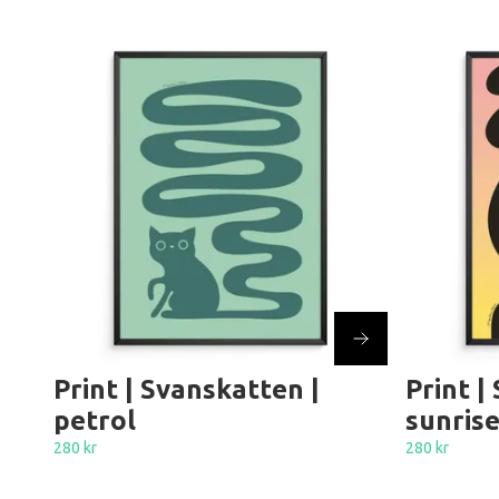
Print | Svanskatten |
Print | 
petrol
sunris
280 kr
280 kr