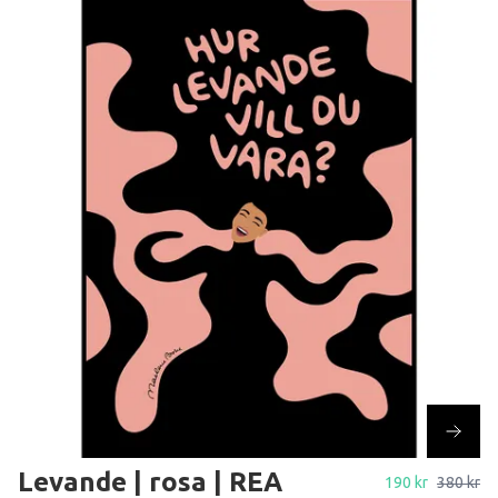
Levande | rosa | REA
190 kr
380 kr