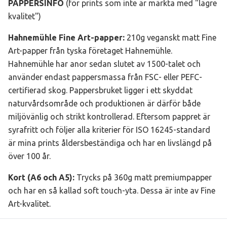
PAPPERSINFO
(för prints som inte är märkta med "lägre
kvalitet")
Hahnemühle Fine Art-papper
:
210g veganskt matt Fine
Art-papper från tyska företaget Hahnemühle.
Hahnemühle har anor sedan slutet av 1500-talet och
använder endast pappersmassa från FSC- eller PEFC-
certifierad skog. Pappersbruket ligger i ett skyddat
naturvårdsområde och produktionen är därför både
miljövänlig och strikt kontrollerad. Eftersom pappret är
syrafritt och följer alla kriterier för ISO 16245-standard
är mina prints åldersbeständiga och har en livslängd på
över 100 år.
Kort (A6 och A5):
Trycks på 360g matt premiumpapper
och har en så kallad soft touch-yta. Dessa är inte av Fine
Art-kvalitet.